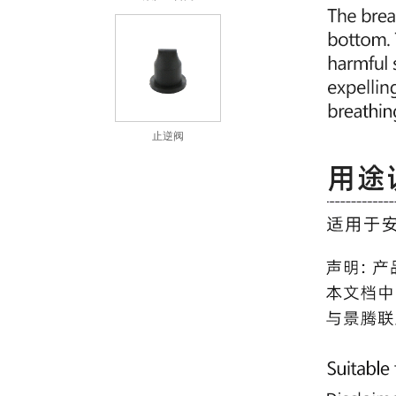
止逆阀
橡胶阀