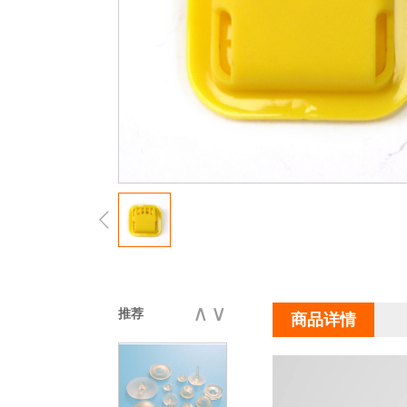
止逆阀
橡胶阀
∧
∨
推荐
商品详情
断开联轴器