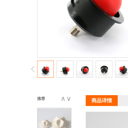
橡胶阀
断开联轴器
∧
∨
推荐
商品详情
橡胶阀