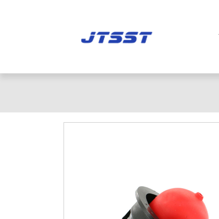
橡胶组合阀
止逆阀