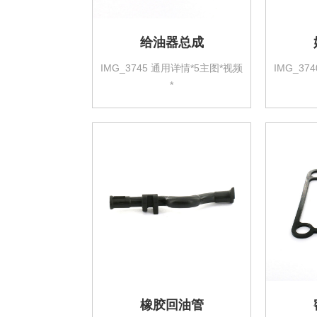
给油器总成
IMG_3745 通用详情*5主图*视频
IMG_37
*
橡胶回油管